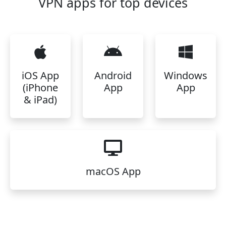
VPN apps for top devices
iOS App
Android
Windows
(iPhone
App
App
& iPad)
macOS App